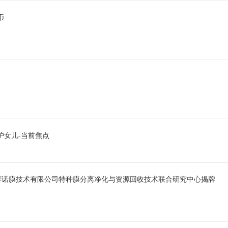
币
护女儿-当前焦点
京赛诺膜技术有限公司特种膜分离净化与资源回收技术联合研究中心揭牌