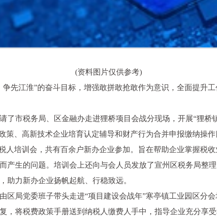
(资料图片仅供参考)
、争先江淮”的奋斗目标，增强敢拼敢抢敢作为意识，全面提升
了市税务局、区金融办走进狸桥项目会战分现场，开展“狸桥镇（
款政策、高新技术企业培育认定辅导和财产行为合并申报缴纳操
办纳税人培训会，共有百余户新办企业参加。旨在帮助企业掌握税
而产生的问题。培训会上还向与会人员发放了宣州区税务局整理
，助力新办企业扬帆起航、行稳致远。
由区局党委班子带头走进“项目建设会战年”寒亭镇工业园区分
复，将税费政策手册送到纳税人缴费人手中，指导企业充分享受