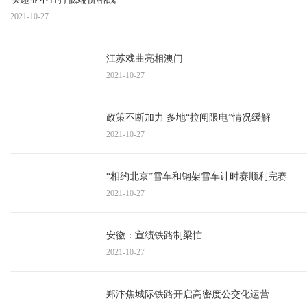
2021-10-27
江苏戏曲亮相澳门
2021-10-27
政策不断加力 多地“拉闸限电”情况缓解
2021-10-27
“相约北京”雪车和钢架雪车计时赛顺利完赛
2021-10-27
安徽：宣绩铁路制梁忙
2021-10-27
郑汴焦城际铁路开启高密度公交化运营