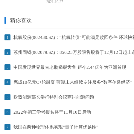
2021-10-27
猜你喜欢
杭氧股份(002430.SZ)：“杭氧转债”可能满足赎回条件 环球
1
苏州固锝(002079.SZ)：856.23万股限售股将于12月12日起
2
中国发现世界最古老肋鳞裂齿鱼 距今2.44亿年为亚洲首现
3
完成10亿元C+轮融资 蓝湖未来继续专注服务“数字创造经济”
4
欧盟能源部长举行特别会议商讨能源问题
5
2022年初三学考报名将于11月10日启动
6
我国在两种物理体系实现“量子计算优越性”
7